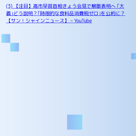
(3) 【注目】高市早苗首相きょう会見で解散表明へ ｢大
義｣どう説明？｢時限的な食料品消費税ゼロ｣を公約に？
【サン！シャインニュース】 – YouTube