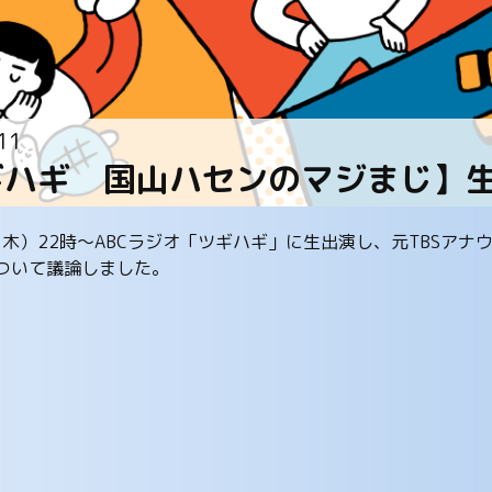
11
ギハギ 国山ハセンのマジまじ】
日（木）22時～ABCラジオ「ツギハギ」に生出演し、元TBSア
ついて議論しました。