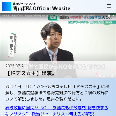
政治ジャーナリスト
青山和弘 Official Website
2025.07.21
【ドデスカ＋】出演。
7月21日（月）17時～名古屋テレビ「ドデスカ＋」に出
演し、参議院選挙後の与野党対決の行方と今後の政局に
ついて解説しました。是非ご覧ください。
石破政権に国民が｢NO｣ 参議院も少数与党“何も決まら
ないリスク” 政治ジャーナリスト青山氏が解説