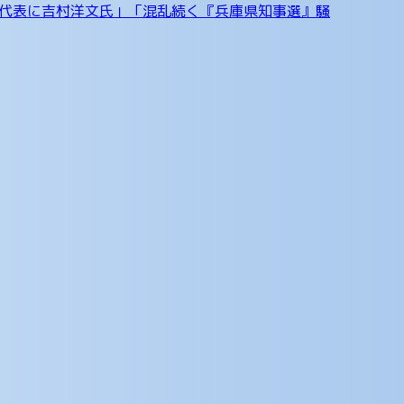
新代表に吉村洋文氏」「混乱続く『兵庫県知事選』騒