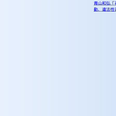
青山和弘「
動、違法性