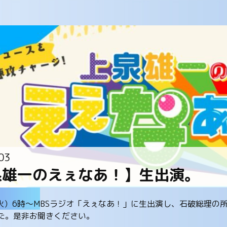
03
泉雄一のえぇなあ！】生出演。
（火）6時～MBSラジオ「えぇなあ！」に生出演し、石破総理
た。是非お聞きください。