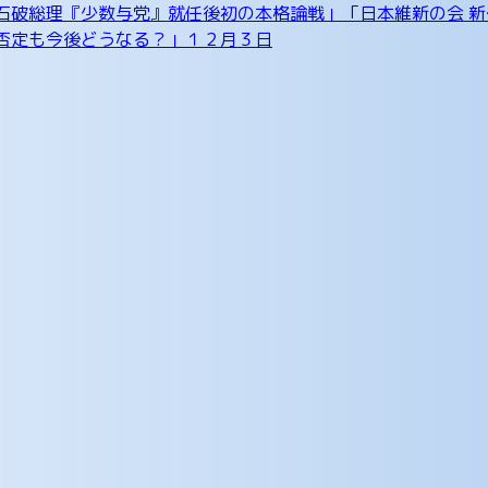
石破総理『少数与党』就任後初の本格論戦」「日本維新の会 
否定も今後どうなる？」１２月３日