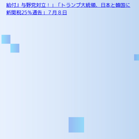
給付』与野党対立！」「トランプ大統領、日本と韓国に
新関税25％通告」７月８日