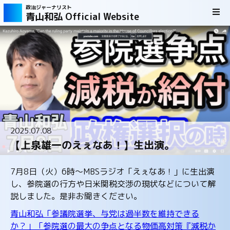
政治ジャーナリスト
青山和弘 Official Website
2025.07.08
【上泉雄一のえぇなあ！】生出演。
7月8日（火）6時～MBSラジオ「えぇなあ！」に生出演
し、参院選の行方や日米関税交渉の現状などについて解
説しました。是非お聞きください。
青山和弘「参議院選挙、与党は過半数を維持できる
か？」「参院選の最大の争点となる物価高対策『減税か