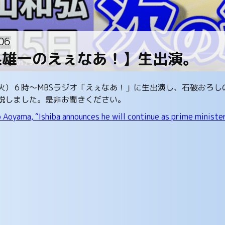
06
泉雄一のえぇなあ！】生出演。
火）６時～MBSラジオ「えぇなあ！」に生出演し、石破おろし
説しました。是非お聞きください。
o Aoyama, “Ishiba announces he will continue as prime minist