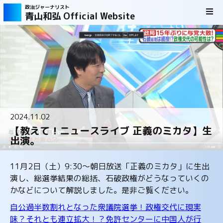
政治ジャーナリスト
青山和弘 Official Website
2024.11.02
【教えて！ニュースライブ 正義のミカタ】生
出演。
11月2日（土）9:30～朝日放送「正義のミカタ」に生出
演し、総選挙結果の総括、石破政権がどうなっていくの
かなどについて解説しました。是非ご覧ください。
自公過半数割れとなった衆議院選挙！政権交代に現実
味？それとも連立拡大！？免許センターに中国人が行