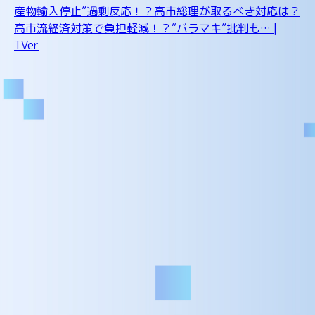
産物輸入停止”過剰反応！？高市総理が取るべき対応は？
高市流経済対策で負担軽減！？“バラマキ”批判も… |
TVer