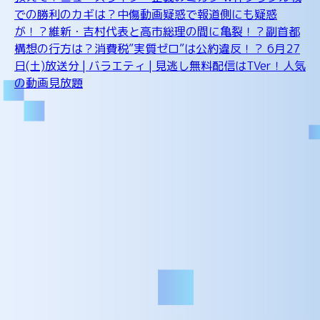
での勝利のカギは？中傷動画疑惑で報道側にも疑惑
が！？維新・吉村代表と高市総理の間に亀裂！？副首都
構想の行方は？消費税”実質ゼロ”は公約違反！？ 6月27
日(土)放送分 | バラエティ | 見逃し無料配信はTVer！人気
の動画見放題