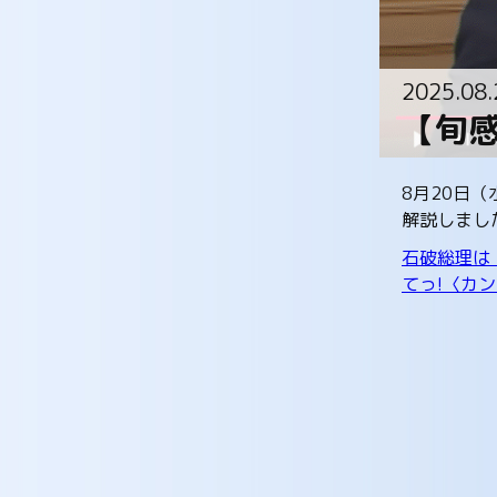
2025.08.
【旬感
8月20日
解説しまし
石破総理は
てっ!〈カン