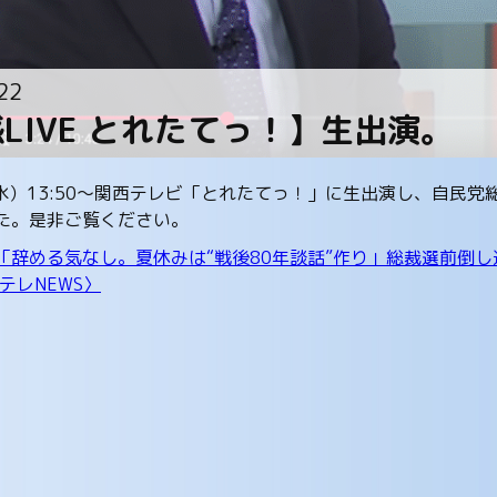
22
LIVE とれたてっ！】生出演。
（水）13:50～関西テレビ「とれたてっ！」に生出演し、自民
た。是非ご覧ください。
「辞める気なし。夏休みは“戦後80年談話”作り」総裁選前倒し
テレNEWS〉