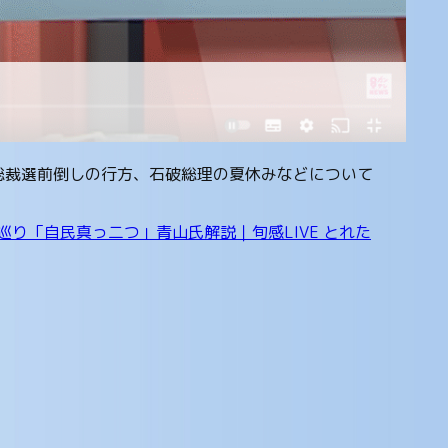
党総裁選前倒しの行方、石破総理の夏休みなどについて
巡り「自民真っ二つ」青山氏解説｜旬感LIVE とれた