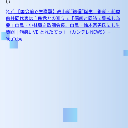
い
(47) 【国会前で生直撃】高市新”総理”誕生 維新・前原
前共同代表は自民党との連立に「信頼と同時に警戒も必
要」自民・小林鷹之政調会長、自民・鈴木宗男氏にも生
質問｜旬感LIVE とれたてっ！〈カンテレNEWS〉 –
YouTube