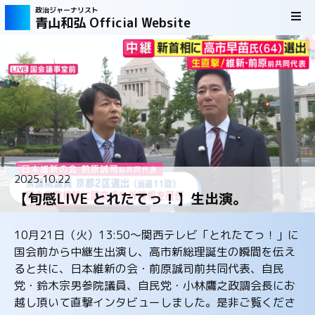
政治ジャーナリスト
青山和弘 Official Website
2025.10.22
【旬感LIVE とれたてっ！】生出演。
10月21日（火）13:50～関西テレビ「とれたてっ！」に
国会前から中継生出演し、高市新総理誕生の瞬間を伝え
ると共に、日本維新の会・前原誠司前共同代表、自民
党・鈴木宗男参院議員、自民党・小林鷹之政調会長にお
越し頂いて直撃インタビューしました。是非ご覧くださ