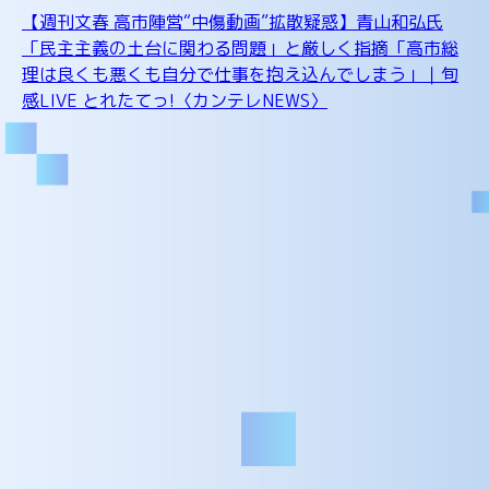
【週刊文春 高市陣営“中傷動画”拡散疑惑】青山和弘氏
「民主主義の土台に関わる問題」と厳しく指摘「高市総
理は良くも悪くも自分で仕事を抱え込んでしまう」｜旬
感LIVE とれたてっ!〈カンテレNEWS〉