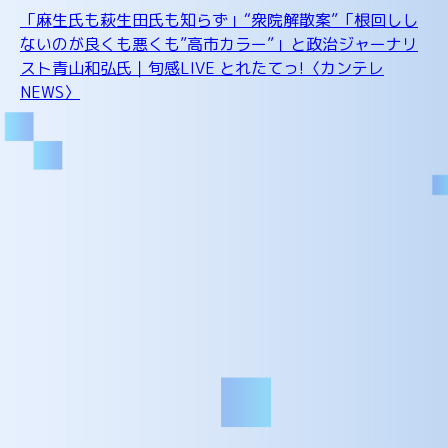
「麻生氏も萩生田氏も知らず」“衆院解散案”「根回しし
ないのが良くも悪くも”高市カラー”」と政治ジャーナリ
スト青山和弘氏｜旬感LIVE とれたてっ!〈カンテレ
NEWS〉