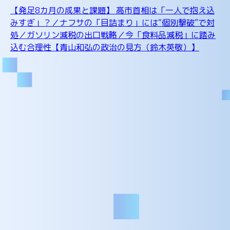
【発足8カ月の成果と課題】 高市首相は「一人で抱え込
みすぎ」？／ナフサの「目詰まり」には“個別撃破”で対
処／ガソリン減税の出口戦略／今「食料品減税」に踏み
込む合理性【青山和弘の政治の見方（鈴木英敬）】