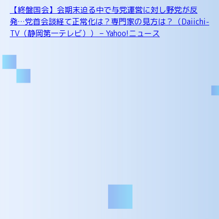
【終盤国会】会期末迫る中で与党運営に対し野党が反
発…党首会談経て正常化は？専門家の見方は？（Daiichi-
TV（静岡第一テレビ）） – Yahoo!ニュース