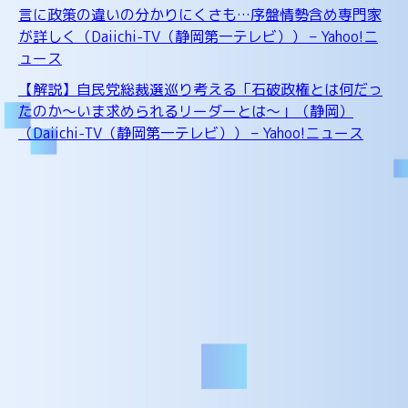
言に政策の違いの分かりにくさも…序盤情勢含め専門家
が詳しく（Daiichi-TV（静岡第一テレビ）） – Yahoo!ニ
ュース
【解説】自民党総裁選巡り考える「石破政権とは何だっ
たのか～いま求められるリーダーとは～」（静岡）
（Daiichi-TV（静岡第一テレビ）） – Yahoo!ニュース