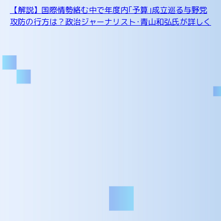
【解説】国際情勢絡む中で年度内｢予算｣成立巡る与野党
攻防の行方は？政治ジャーナリスト･青山和弘氏が詳しく