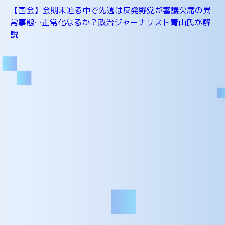
【国会】会期末迫る中で先週は反発野党が審議欠席の異
常事態…正常化なるか？政治ジャーナリスト青山氏が解
説