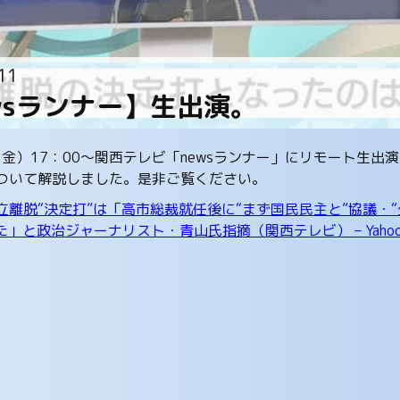
11
wsランナー】生出演。
日（金）17：00～関西テレビ「newsランナー」にリモート生
ついて解説しました。是非ご覧ください。
立離脱“決定打”は「高市総裁就任後に“まず国民民主と”協議・
」と政治ジャーナリスト・青山氏指摘（関西テレビ） – Yaho