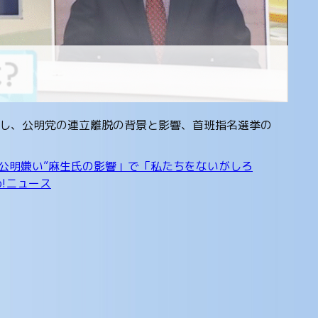
出演し、公明党の連立離脱の背景と影響、首班指名選挙の
“公明嫌い”麻生氏の影響」で「私たちをないがしろ
o!ニュース