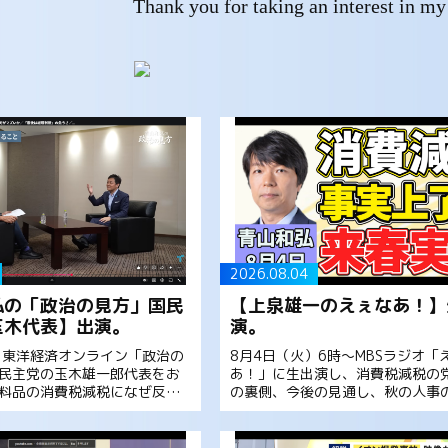
Thank you for taking an interest in my 
2026.08.04
弘の「政治の見方」国民
【上泉雄一のえぇなあ！】
玉木代表】出演。
演。
）東洋経済オンライン「政治の
8月4日（火）6時～MBSラジオ「
民主党の玉木雄一郎代表をお
あ！」に生出演し、消費税減税の
料品の消費税減税になぜ反対
の裏側、今後の見通し、秋の人事
の税率４％案、為替介入の裏
どについて解説しました。是非お
の行方などについて伺いまし
さい。 青山和弘「消費減税、自民
ださい。 【食 […]
上了承、来春実施へ動き出す […]