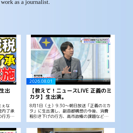
work as a journalist.
2026.08.01
生出
【教えて！ニュースLIVE 正義のミ
カタ】生出演。
えぇな
8月1日（土）9:30～朝日放送「正義のミカ
党内了承
タ」に生出演し、副首都構想の今後、消費
の行方な
税引き下げの行方、高市政権の課題などに
聞きくだ
ついて解説しました。是非ご覧ください。
党が事実
教えて！ニュースライブ 正義のミカタ 震
度７の直下型地震…ま […]