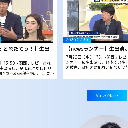
2026.07.30
VE とれたてっ！】生出
【newsランナー】生出演
7月29日（水）17時～関西テレビ「
ンナー」に生出演し、熊本で発生
）13:50～関西テレビ「とれ
の被害、政府の対応などについて
生出演し、高市総理が食料品
した。是非ご覧ください。 【解説
間１％への減税を指示した背景
ンモール熊本」爆発事故 なぜこ
しについて解説しました。是
規模な被害に？ 元東 […]
。 (61) 【青山和弘解説】高
[…]
View More