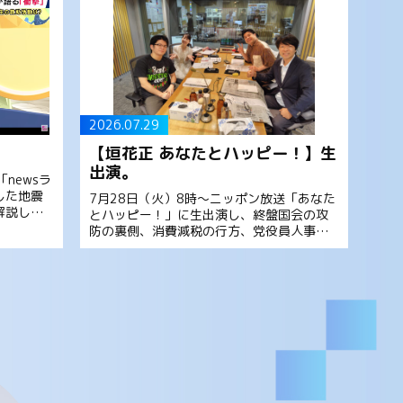
2026.07.29
。
【垣花正 あなたとハッピー！】生
出演。
newsラ
した地震
7月28日（火）8時～ニッポン放送「あなた
解説しま
とハッピー！」に生出演し、終盤国会の攻
】「イオ
防の裏側、消費減税の行方、党役員人事内
れほど大
閣改造の見通しなどについて解説しまし
た。是非お聞きください。 垣花正 あなたと
ハッピー！ ゲスト: 森 […]