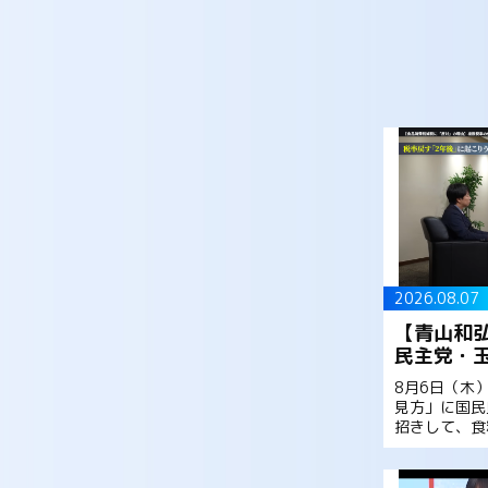
2026.08.07
【青山和
民主党・
8月6日（木
見方」に国民
招きして、食
したのか、幻
側、連立入り
た。是非ご覧く