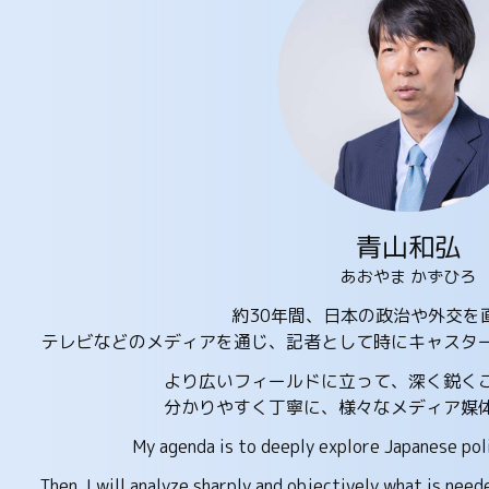
青山和弘
あおやま かずひろ
約30年間、日本の政治や外交を
テレビなどのメディアを通じ、記者として時にキャスタ
より広いフィールドに立って、深く鋭く
分かりやすく丁寧に、様々なメディア媒
My agenda is to deeply explore Japanese poli
Then, I will analyze sharply and objectively what is need