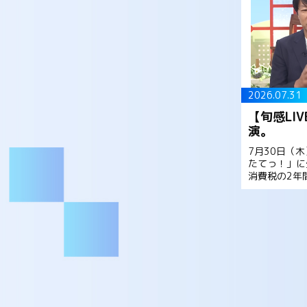
2026.07.31
【旬感LI
演。
7月30日（木
たてっ！」に
消費税の2年
と今後の見通
非ご覧ください
市総理 来年4 