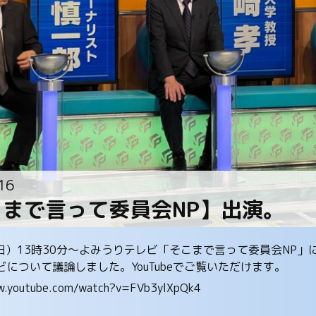
16
こまで言って委員会NP】出演。
（日）13時30分～よみうりテレビ「そこまで言って委員会NP
どについて議論しました。YouTubeでご覧いただけます。
ww.youtube.com/watch?v=FVb3ylXpQk4