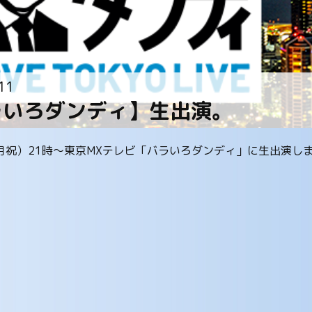
11
ラいろダンディ】生出演。
（月祝）21時～東京MXテレビ「バラいろダンディ」に生出演し