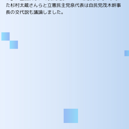
た杉村太蔵さんらと立憲民主党泉代表は自民党茂木幹事
長の交代説も議論しました。