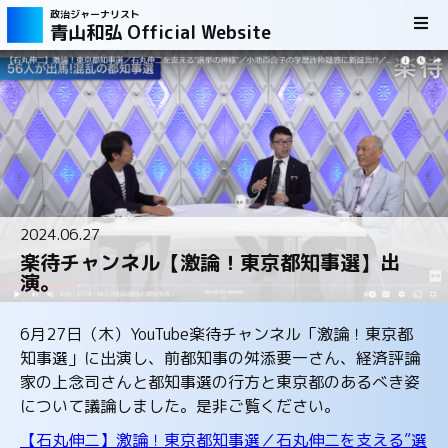
政治ジャーナリスト
青山和弘 Official Website
2024.06.27
楽待チャンネル【激論！東京都知事選】出
演。
6月27日（木）YouTube楽待チャンネル「激論！東京都
知事選」に出演し、前都知事の舛添要一さん、経済評論
家の上念司さんと都知事選の行方と東京都のあるべき姿
について議論しました。是非ご覧ください。
【石丸伸二】激論！東京都知事選／石丸伸二を支える”選