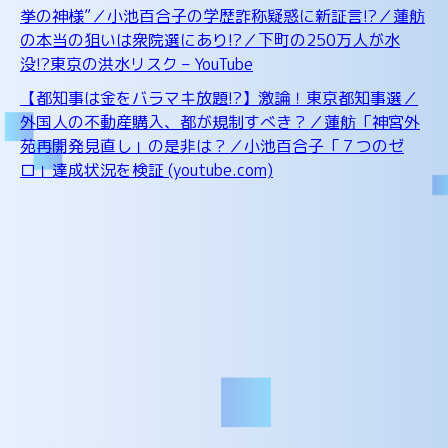
挙の神様”／小池百合子の学歴詐称疑惑に新証言!?／蓮舫
の本当の狙いは衆院選にあり!?／下町の250万人が水
没!?東京の洪水リスク – YouTube
【都知事は金をバラマキ放題!?】激論！東京都知事選／
外国人の不動産購入、都が規制すべき？／蓮舫「神宮外
苑再開発見直し」の是非は？／小池百合子「７つのゼ
ロ」達成状況を検証 (youtube.com)