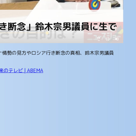
行き断念」鈴木宗男議員に生で
イナ情勢の見方やロシア行き断念の真相、鈴木宗男議員
テレビ | ABEMA