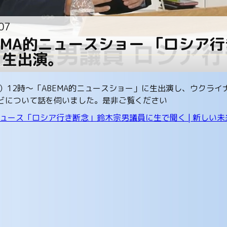
07
EMA的ニュースショー 「ロシア
】生出演。
日）12時～「ABEMA的ニュースショー」に生出演し、ウクラ
どについて話を伺いました。是非ご覧ください
ニュース「ロシア行き断念」鈴木宗男議員に生で聞く | 新しい未来の